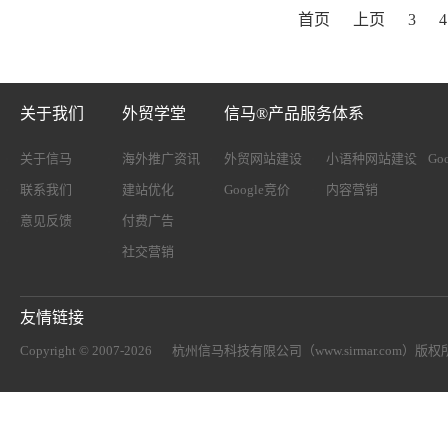
首页
上页
3
4
关于我们
外贸学堂
信马®产品服务体系
关于信马
海外推广资讯
外贸网站建设
小语种网站建设
Go
联系我们
建站优化
Google竞价
内容营销
意见反馈
付费广告
社交营销
友情链接
Copyright © 2007-2026
杭州信马科技有限公司（www.sirmar.com）
版权所