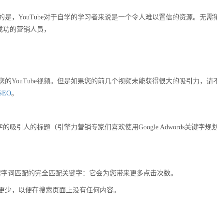
是，YouTube对于自学的学习者来说是一个令人难以置信的资源。无需
名成功的营销人员，
的YouTube视频。但是如果您的前几个视频未能获得很大的吸引力，请
 SEO
。
的吸引人的标题（引擎力营销专家们喜欢使用Google Adwords关键字规
常见搜索字词匹配的完全匹配关键字：它会为您带来更多点击次数。
60或更少，以便在搜索页面上没有任何内容。