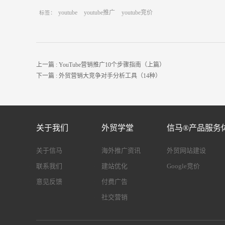
youtube
youtube推广
youtube竞价
标签：
上一篇 :
YouTube营销推广10个步骤指南（上篇）
下一篇 :
外贸营销大竞争对手分析工具（14种）
关于我们
外贸学堂
信马®产品服务
关于信马
海外推广资讯
外贸网站建设
联系我们
建站优化
Google竞价
意见反馈
付费广告
社交营销