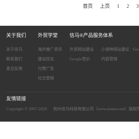
首页
上页
1
2
3
关于我们
外贸学堂
信马®产品服务体系
关于信马
海外推广资讯
外贸网站建设
小语种网站建设
Go
联系我们
建站优化
Google竞价
内容营销
意见反馈
付费广告
社交营销
友情链接
Copyright © 2007-2026
杭州信马科技有限公司（www.sirmar.com）
版权所